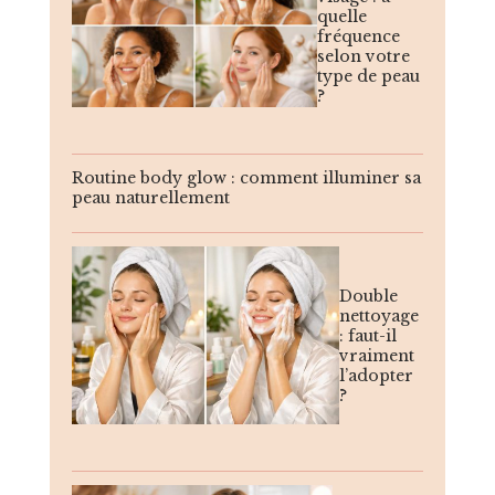
quelle
fréquence
selon votre
type de peau
?
Routine body glow : comment illuminer sa
peau naturellement
Double
nettoyage
: faut-il
vraiment
l’adopter
?