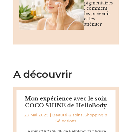
pigmentaires
: comment
les prévenir
et les
atténuer
A découvrir
Mon expérience avec le soin
COCO SHINE de HelloBody
23 Mai 2025
|
Beauté & soins
,
Shopping &
Sélections
Le soin COCO SHINE de HelloBody fait figure